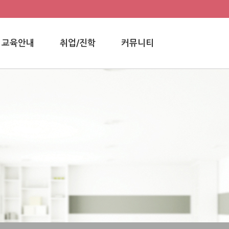
교육안내
취업/진학
커뮤니티