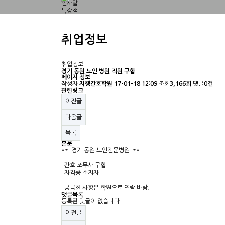
인사말
특장점
오시는길
모집요강
모집요강
취업정보
수강신청
교육안내
일반과정
교육과목
취업정보
취업/진학
경기 동원 노인 병원 직원 구함
취업정보
페이지 정보
구인.구직
작성자
지행간호학원
17-01-18 12:09
조회
3,166회
댓글
0건
커뮤니티
관련링크
공지사항
이전글
온라인문의
포토갤러리
다음글
목록
본문
** 경기 동원 노인전문병원 **
간호 조무사 구함
자격증 소지자
궁금한 사항은 학원으로 연락 바람.
댓글목록
등록된 댓글이 없습니다.
이전글