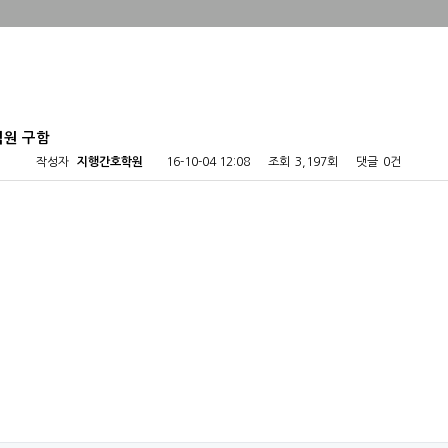
직원 구함
작성자
지행간호학원
16-10-04 12:08
조회
3,197회
댓글
0건
리