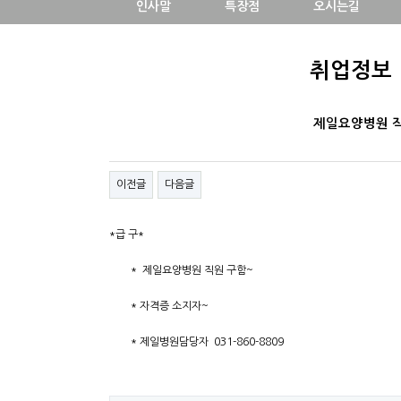
인사말
특장점
오시는길
모집요강
수강신청
취업정보
일반과정
교육과목
취업정보
구인.구직
제일요양병원 
공지사항
온라인문의
포토갤러
이전글
다음글
*급 구*
* 제일요양병원 직원 구함~
* 자격증 소지자~
* 제일병원담당자 031-860-8809